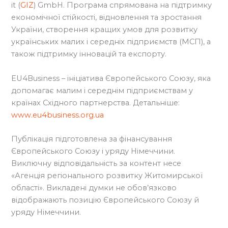
it (
GIZ
) GmbH. Програма спрямована на підтримку
економічної стійкості, відновлення та зростання
України, створення кращих умов для розвитку
українських малих і середніх підприємств (МСП), а
також підтримку інновацій та експорту.
EU4Business – ініціатива Європейського Союзу, яка
допомагає малим і середнім підприємствам у
країнах Східного партнерства. Детальніше:
www.eu4business.org.ua
Публікація підготовлена за фінансування
Європейського Союзу і уряду Німеччини.
Виключну відповідальність за контент несе
«Агенція регіонального розвитку Житомирської
області». Викладені думки не обов’язково
відображають позицію Європейського Союзу й
уряду Німеччини.