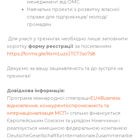
менеджмент від ОМС.
Навчальні проекти з розвитку власної
справи для підприємців/ молоді/
громадян.
Для участі у тренінгах необхідно лише заповнити
коротку
форму реєстрації
за посиланням:
https://forms.gle/KxmLuzxJTCTJso7s8
.
Дякуємо за вашу зацікавленість та до зустрічі на
тренінгах!
Довідкова інформація:
Програма міжнародної співпраці«
EU4Business:
відновлення, конкурентоспроможність та
інтернаціоналізація МСП
» спільно фінансується
Європейським Союзом та урядом Німеччини і
реалізується німецькою федеральною компанією
DeutscheGesellschaftfürInternationaleZusammenarbe