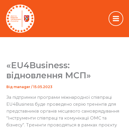
Перейти
до
вмісту
«EU4Business:
відновлення МСП»
Від
manager
/
15.05.2023
За підтримки програми міжнародної співпраці
EU4Business буде проведено серію тренінгів для
представників органів місцевого самоврядування
“Інструменти співпраці та комунікації ОМС та
бізнесу”. Тренінги проводяться в рамках проєкту