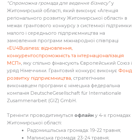
“Спроможна громада для ведення бізнесу”
у
Житомирській області, який виконує «Агенція
регіонального розвитку Житомирської області» в
межах грантового конкурсу з системної підтримки
малого і середнього підприємництва на
замовлення програми міжнародної співпраці
«EU4Business: відновлення,
конкурентоспроможність та інтернаціоналізація
МСП»
, яку спільно фінансують Європейський Союз і
уряд Німеччини. Грантовий конкурс виконує
Фонд
розвитку підприємництва
, стратегічним
виконавцем програми є німецька федеральна
компанія DeutscheGesellschaft für Internationale
Zusammenarbeit (GIZ) GmbH.
Тренінги проводитимуться
офлайн
у 4-х громадах
Житомирської області:
Радомишльська громада: 19-22 травня;
Малинська громада: 23-24 травня;