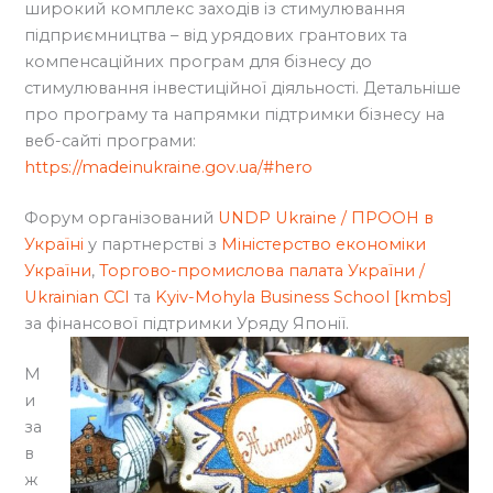
широкий комплекс заходів із стимулювання
підприємництва – від урядових грантових та
компенсаційних програм для бізнесу до
стимулювання інвестиційної діяльності. Детальніше
про програму та напрямки підтримки бізнесу на
веб-сайті програми:
https://madeinukraine.gov.ua/#hero
Форум організований
UNDP Ukraine / ПРООН в
Україні
у партнерстві з
Міністерство економіки
України
,
Торгово-промислова палата України /
Ukrainian CCI
та
Kyiv-Mohyla Business School [kmbs]
за фінансової підтримки Уряду Японії.
М
и
за
в
ж