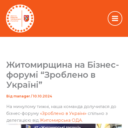
Перейти
до
вмісту
Житомирщина на Бізнес-
форумі “Зроблено в
Україні”
Від
manager
/
10.10.2024
На минулому тижні, наша команда долучилася до
бізнес-форуму
«Зроблено в Україні»
спільно з
делегацією від
Житомирська ОДА
.