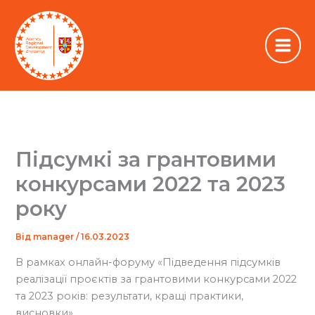
Перейти
до
вмісту
Підсумкі за грантовими
конкурсами 2022 та 2023
року
Від
manager
/
16.03.2023
В рамках онлайн-форуму «Підведення підсумків
реалізації проєктів за грантовими конкурсами 2022
та 2023 років: результати, кращі практики,
висновки»