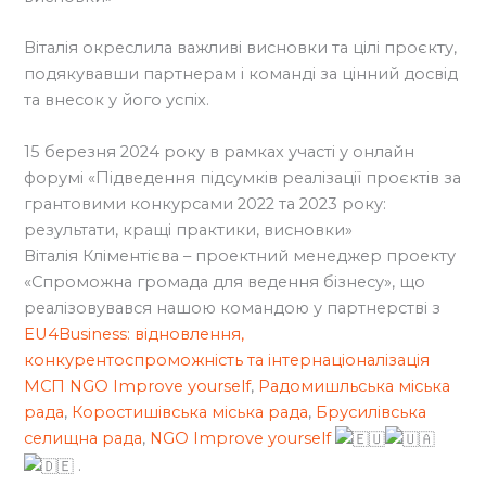
Віталія окреслила важливі висновки та цілі проєкту,
подякувавши партнерам і команді за цінний досвід
та внесок у його успіх.
15 березня 2024 року в рамках участі у онлайн
форумі «Підведення підсумків реалізації проєктів за
грантовими конкурсами 2022 та 2023 року:
результати, кращі практики, висновки»
Віталія Кліментієва – проектний менеджер проекту
«Спроможна громада для ведення бізнесу», що
реалізовувався нашою командою у партнерстві з
EU4Business: відновлення,
конкурентоспроможність та інтернаціоналізація
МСП
NGO Improve yourself
,
Радомишльська міська
рада
,
Коростишівська міська рада
,
Брусилівська
селищна рада
,
NGO Improve yourself
.