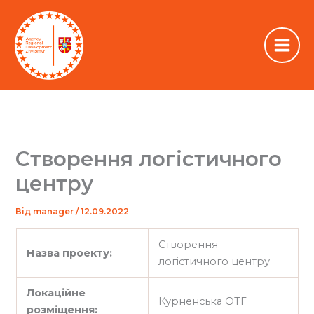
Перейти
до
вмісту
Створення логістичного
центру
Від
manager
/
12.09.2022
Створення
Назва проекту:
логістичного центру
Локаційне
Курненська ОТГ
розміщення: